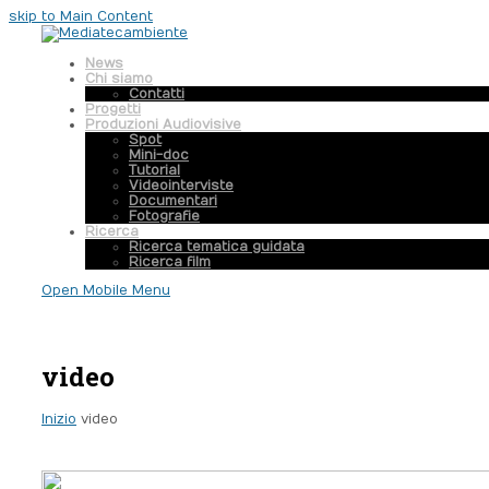
skip to Main Content
News
Chi siamo
Contatti
Progetti
Produzioni Audiovisive
Spot
Mini-doc
Tutorial
Videointerviste
Documentari
Fotografie
Ricerca
Ricerca tematica guidata
Ricerca film
Open Mobile Menu
video
Inizio
video