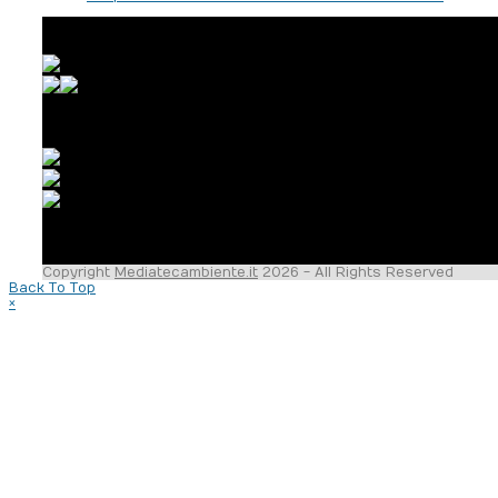
Mediatecambiente è:
Mediatecambiente per:
ARPA FVG – LaREA on Facebook
Copyright
Mediatecambiente.it
2026 - All Rights Reserved
Back To Top
×