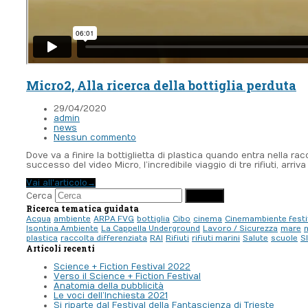
Micro2, Alla ricerca della bottiglia perduta
29/04/2020
admin
news
Nessun commento
Dove va a finire la bottiglietta di plastica quando entra nella r
successo del video Micro, l’incredibile viaggio di tre rifiuti, arriv
Vai all'articolo
→
Submit
Cerca
Ricerca tematica guidata
Acqua
ambiente
ARPA FVG
bottiglia
Cibo
cinema
Cinemambiente festi
Isontina Ambiente
La Cappella Underground
Lavoro / Sicurezza
mare
plastica
raccolta differenziata
RAI
Rifiuti
rifiuti marini
Salute
scuole
S
Articoli recenti
Science + Fiction Festival 2022
Verso il Science + Fiction Festival
Anatomia della pubblicità
Le voci dell’Inchiesta 2021
Si riparte dal Festival della Fantascienza di Trieste